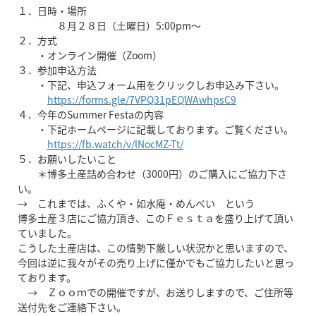
１．日時・場所
８月２８日（土曜日）5:00pm～
２．方式
・オンライン開催（Zoom）
３．参加申込方法
・下記、申込フォーム用をクリックしお申込み下さい。
https://forms.gle/7VPQ31pEQWAwhpsC9
４．今年のSummer Festaの内容
・下記ホームページに記載しております。ご覧ください。
https://fb.watch/v/lNocMZ-Tt/
５．お願いしたいこと
＊博多土産詰め合わせ（3000円）のご購入にご協力下さ
い。
→ これまでは、ふくや・如水庵・めんべい という
博多土産３店にご協力頂き、このＦｅｓｔａを盛り上げて頂い
ていました。
こうした土産店は、この情勢下厳しい状況かと思いますので、
今回は逆に我々がその売り上げに僅かでもご協力したいと思っ
ております。
→ Ｚｏｏｍでの開催ですが、お送りしますので、ご住所等
送付先をご連絡下さい。