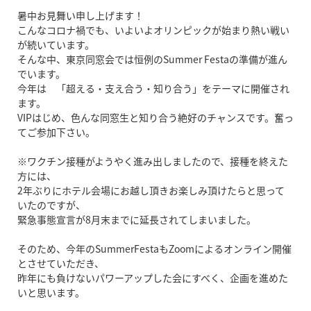
暑中お見舞い申し上げます！
こんなコロナ禍でも、いよいよオリンピックが始まり熱い戦い
が続いています。
そんな中、東京同窓会では恒例のSummer Festaの準備が進ん
でいます。
今年は 「超える・支え合う・知り合う」をテーマに開催され
ます。
VIPはじめ、色んな同窓生と知り合う絶好のチャンスです。奮っ
てご参加下さい。
※ワクチン接種がようやく進み出しましたので、接種を終えた
方には、
2年ぶりにホテル会場にお越し頂きお楽しみ頂けたらと思って
いたのですが、
緊急事態宣言が8月末までに延長されてしまいました。
そのため、今年のSummerFestaもZoomによるオンライン開催
とさせていただき、
昨年にも負けないパワーアップした会にすべく、企画を進めた
いと思います。