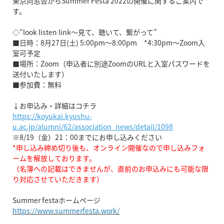
東京同窓会からSummer Festa 2022の開催に関するご案内で
す。
◇“look listen link～見て、聴いて、繋がって”
■日時：8月27日(土) 5:00pm〜8:00pm *4:30pm〜Zoom入
室可予定
■場所：Zoom（申込者に別途ZoomのURLと入室パスワードを
送付いたします）
■参加費：無料
↓お申込み・詳細はコチラ
https://koyukai.kyushu-
u.ac.jp/alumni/62/association_news/detail/1098
※8/19（金）21：00までにお申し込みください
*申し込み締め切り後も、オンライン開催なので申し込みフォ
ームを解放しております。
（名簿への記載はできませんが、直前のお申込みにも可能な限
り対応させていただきます）
Summer festaホームページ
https://www.summerfesta.work/