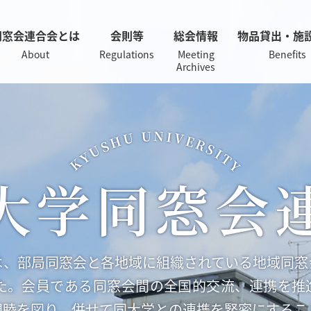
同窓会連合会とは
会則等
総会情報
物品貸出・施
About
Regulations
Meeting
Benefits
Archives
大学同窓会
は、部局同窓会と各地域に組織されている地域同窓
した。会員である同窓会間の全国的交流、連携を推
親睦を図り、併せて同大学との連携を緊密にするこ