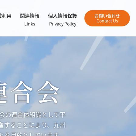
設利用
関連情報
個人情報保護
お問い合わせ
Contact Us
Links
Privacy Policy
連合会
会の連合体組織として平
進することにより、九州
とを目的としています。