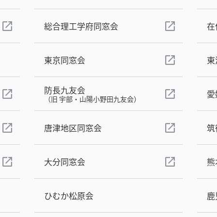
総合理工学府同窓会
在
東京同窓会
東
防長九友会
愛
（旧 宇部・山陽小野田九友会）
唐津地区同窓会
筑
大分同窓会
熊
ひむか松原会
鹿