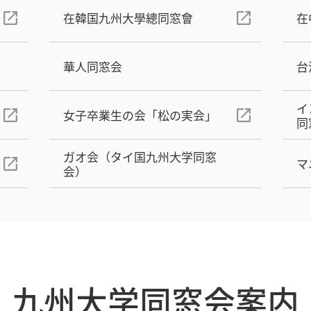
在韓国九州大學總同窓會
在
華人同窓会
台
イ
女子卒業生の会「松の実会」
同
ガオ会（タイ国九州大学同窓
マ
会）
九州大学同窓会案内