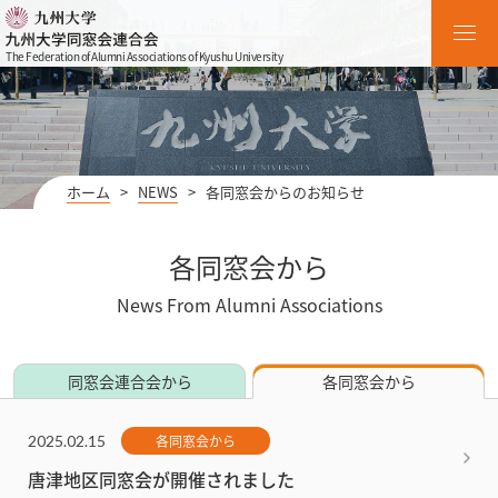
The Federation of Alumni Associations of Kyushu University
ホーム
>
NEWS
>
各同窓会からのお知らせ
各同窓会から
News From Alumni Associations
同窓会連合会から
各同窓会から
2025.02.15
各同窓会から
唐津地区同窓会が開催されました