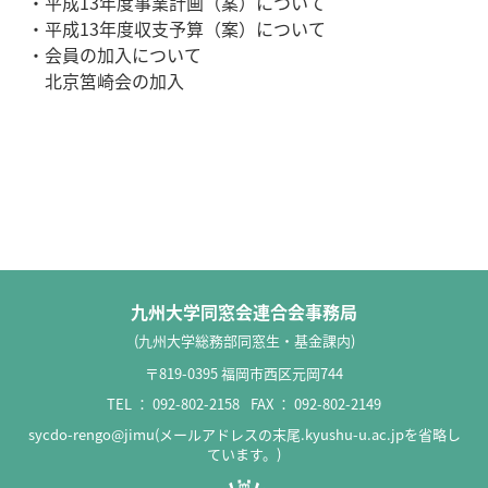
・平成13年度事業計画（案）について
・平成13年度収支予算（案）について
・会員の加入について
北京筥崎会の加入
九州大学同窓会連合会事務局
(九州大学総務部同窓生・基金課内)
〒819-0395 福岡市西区元岡744
TEL ：
092-802-2158
FAX ： 092-802-2149
sycdo-rengo@jimu(メールアドレスの末尾.kyushu-u.ac.jpを省略し
ています。)