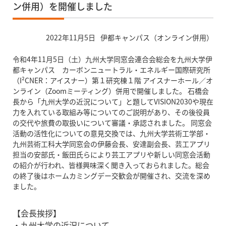
ン併用）を開催しました
2022年11月5日
伊都キャンパス（オンライン併用）
令和4年11月5日（土）九州大学同窓会連合会総会を九州大学伊
都キャンパス カーボンニュートラル・エネルギー国際研究所
（I²CNER：アイスナー）第１研究棟１階 アイスナーホール／オ
ンライン（Zoomミーティング）併用で開催しました。 石橋会
長から「九州大学の近況について」と題してVISION2030や現在
力を入れている取組み等についてのご説明があり、その後役員
の交代や旅費の取扱いについて審議・承認されました。 同窓会
活動の活性化についての意見交換では、九州大学芸術工学部・
九州芸術工科大学同窓会の伊藤会長、安達副会長、芸工アプリ
担当の安部氏・飯田氏らにより芸工アプリや新しい同窓会活動
の紹介が行われ、皆様興味深く聞き入っておられました。総会
の終了後はホームカミングデー交歓会が開催され、交流を深め
ました。
【会長挨拶】
・九州大学の近況について